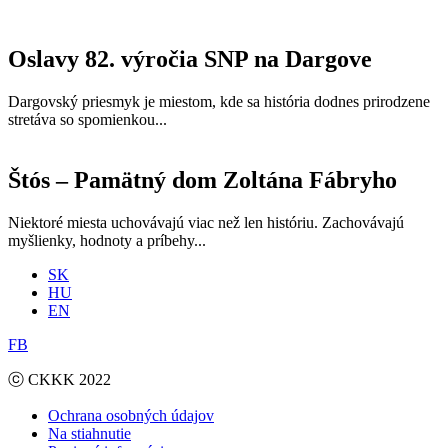
Oslavy 82. výročia SNP na Dargove
Dargovský priesmyk je miestom, kde sa história dodnes prirodzene
stretáva so spomienkou...
Štós – Pamätný dom Zoltána Fábryho
Niektoré miesta uchovávajú viac než len históriu. Zachovávajú
myšlienky, hodnoty a príbehy...
SK
HU
EN
FB
ⓒ CKKK 2022
Ochrana osobných údajov
Na stiahnutie