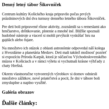
Denný letný tábor Šikovníček
Centrum kultúry Košického kraja pripravilo počas prvých
prázdninových dní dva turnusy denného letného tábora Šikovníček.
Pre deti boli pripravené rôzne aktivity, zoznámili sa s remeslami ako
hrnčiarstvo, drôtikovanie, plstenie a mnohé iné. Bližšie spoznali
hudobné nástroje a viacerí si mohli prvýkrát vyskúšať hru na
gajdách alebo fujare.
Na množstvo ich otázok z oblasti astronómie odpovedal náš kolega
z Hvezdárne a planetária Medzev. Deti mali taktiež možnosť pozrieť
si expozíciu Príroda Karpát, ktorá je súčasťou Východoslovenského
múzea v Košiciach a v rámci výletu si vychutnali krásne výhľady z
chaty Hrešná.
Okrem vlastnoručne vytvorených výrobkov si domov odniesli
množstvo zážitkov, nové priateľstvá a pocit, že dni v tábore boli
zmysluplne a naplno využité.
Galéria obrazov
Ďalšie články: