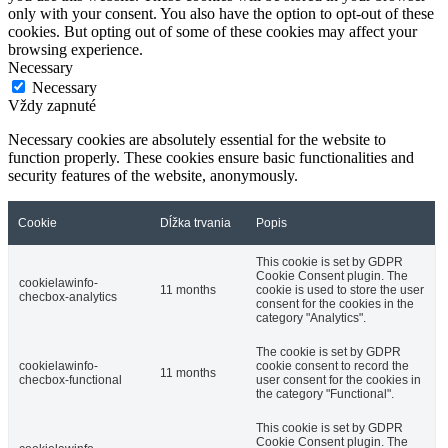
only with your consent. You also have the option to opt-out of these
cookies. But opting out of some of these cookies may affect your
browsing experience.
Necessary
Necessary
Vždy zapnuté
Necessary cookies are absolutely essential for the website to
function properly. These cookies ensure basic functionalities and
security features of the website, anonymously.
Cookie
Dĺžka trvania
Popis
This cookie is set by GDPR
Cookie Consent plugin. The
cookielawinfo-
11 months
cookie is used to store the user
checbox-analytics
consent for the cookies in the
category "Analytics".
The cookie is set by GDPR
cookielawinfo-
cookie consent to record the
11 months
checbox-functional
user consent for the cookies in
the category "Functional".
This cookie is set by GDPR
Cookie Consent plugin. The