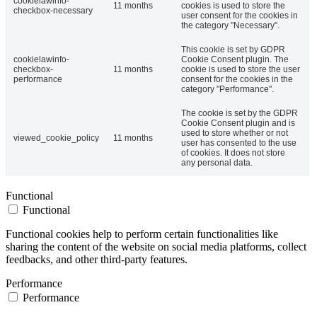
cookielawinfo-
11 months
cookies is used to store the
checkbox-necessary
user consent for the cookies in
the category "Necessary".
This cookie is set by GDPR
cookielawinfo-
Cookie Consent plugin. The
checkbox-
11 months
cookie is used to store the user
performance
consent for the cookies in the
category "Performance".
The cookie is set by the GDPR
Cookie Consent plugin and is
used to store whether or not
viewed_cookie_policy
11 months
user has consented to the use
of cookies. It does not store
any personal data.
Functional
Functional
Functional cookies help to perform certain functionalities like
sharing the content of the website on social media platforms, collect
feedbacks, and other third-party features.
Performance
Performance