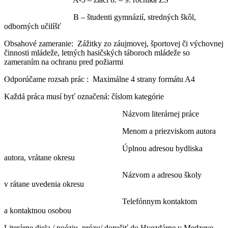
B – študenti gymnázií, stredných škôl,
odborných učilíšť
Obsahové zameranie:
Zážitky zo záujmovej, športovej či výchovnej
činnosti mládeže, letných hasičských táboroch mládeže so
zameraním na ochranu pred požiarmi
Odporúčame rozsah prác :
Maximálne 4 strany formátu A4
Každá práca musí byť označená: číslom kategórie
Názvom literárnej práce
Menom a priezviskom autora
Úplnou adresou bydliska
autora, vrátane okresu
Názvom a adresou školy
v rátane uvedenia okresu
Telefónnym kontaktom
a kontaktnou osobou
Literárne diela / poéziu, prózu/
doručiť
do Hvezdárne v Medzeve,