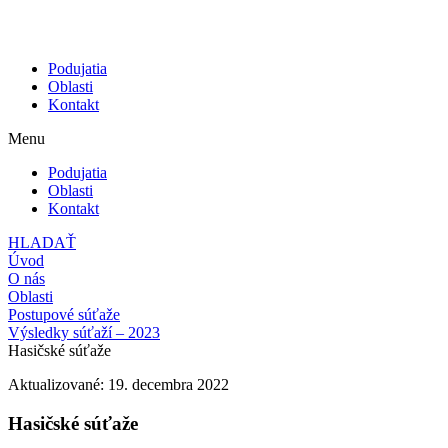
Podujatia
Oblasti
Kontakt
Menu
Podujatia
Oblasti
Kontakt
HLADAŤ
Úvod
O nás
Oblasti
Postupové súťaže
Výsledky súťaží – 2023
Hasičské súťaže
Aktualizované: 19. decembra 2022
Hasičské súťaže