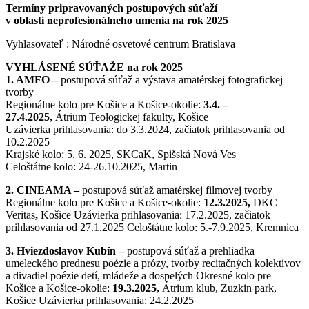
Termíny pripravovaných postupových súťaží
v oblasti neprofesionálneho umenia na rok 2025
Vyhlasovateľ : Národné osvetové centrum Bratislava
VYHLÁSENÉ SÚŤAŽE na rok 2025
1. AMFO –
postupová súťaž a výstava amatérskej fotografickej
tvorby
Regionálne kolo pre Košice a Košice-okolie:
3.4. –
27.4.2025,
Átrium Teologickej fakulty, Košice
Uzávierka prihlasovania: do 3.3.2024, začiatok prihlasovania od
10.2.2025
Krajské kolo: 5. 6. 2025, SKCaK, Spišská Nová Ves
Celoštátne kolo: 24-26.10.2025, Martin
2. CINEAMA –
postupová súťaž amatérskej filmovej tvorby
Regionálne kolo pre Košice a Košice-okolie:
12.3.2025,
DKC
Veritas
,
Košice Uzávierka prihlasovania: 17.2.2025, začiatok
prihlasovania od 27.1.2025 Celoštátne kolo: 5.-7.9.2025, Kremnica
3. Hviezdoslavov Kubín –
postupová súťaž a prehliadka
umeleckého prednesu poézie a prózy, tvorby recitačných kolektívov
a divadiel poézie detí, mládeže a dospelých Okresné kolo pre
Košice a Košice-okolie:
19.3.2025,
Átrium klub, Zuzkin park,
Košice Uzávierka prihlasovania: 24.2.2025