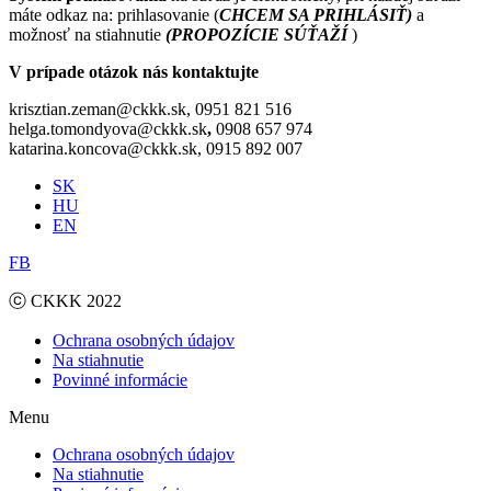
máte odkaz na: prihlasovanie (
CHCEM SA PRIHLÁSIŤ)
a
možnosť na stiahnutie
(PROPOZÍCIE SÚŤAŽÍ
)
V prípade otázok nás kontaktujte
krisztian.zeman@ckkk.sk, 0951 821 516
helga.tomondyova@ckkk.sk
,
0908 657 974
katarina.koncova@ckkk.sk, 0915 892 007
SK
HU
EN
FB
ⓒ CKKK 2022
Ochrana osobných údajov
Na stiahnutie
Povinné informácie
Menu
Ochrana osobných údajov
Na stiahnutie