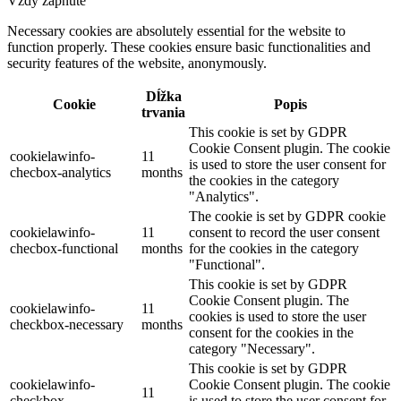
Vždy zapnuté
Necessary cookies are absolutely essential for the website to
function properly. These cookies ensure basic functionalities and
security features of the website, anonymously.
Dĺžka
Cookie
Popis
trvania
This cookie is set by GDPR
Cookie Consent plugin. The cookie
cookielawinfo-
11
is used to store the user consent for
checbox-analytics
months
the cookies in the category
"Analytics".
The cookie is set by GDPR cookie
cookielawinfo-
11
consent to record the user consent
checbox-functional
months
for the cookies in the category
"Functional".
This cookie is set by GDPR
Cookie Consent plugin. The
cookielawinfo-
11
cookies is used to store the user
checkbox-necessary
months
consent for the cookies in the
category "Necessary".
This cookie is set by GDPR
cookielawinfo-
Cookie Consent plugin. The cookie
11
checkbox-
is used to store the user consent for