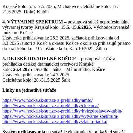
Krajské kolo: 5.5.–7.5.2025, Michalovce Celoštátne kolo: 17.–
21.6.2025, Dolný Kubín
4. VÝTVARNÉ SPEKTRUM –
postupová súťaž neprofesionálnej
výtvarnej tvorby Krajské kolo:
15.5.-15.6.2025,
Východoslovenské
múzeum Košice
Uzávierka prihlasovania: 25.3.2025, začiatok prihlasovania od
3.3.2025 /autori z Košíc a okresu Košice-okolie sa prihlasujú priamo
do krajského kola/ Celoštátne kolo: 3.-5.10.2025, Žilina
5. DETSKÉ DIVADELNÉ KOŠICE
– postupová súťaž a
prehliadka detskej dramatickej tvorivosti Krajské
kolo:
26.4.2025
Divadlo Thália – Márai stúdio, Košice
Uzávierka prihlasovania: 24.3.2025
Celoštátne kolo: 28.-31.5.2025 Šaľa
Linky na jednotlivé súťaže
https://www.nocka.sk/sutaze-a-prehliadky/amfo/
https://www.nocka.sk/sutaze-a-prehliadky/cineama/
https://www.nocka.sk/sutaze-a-prehliadky/hviezdoslavov-kubin/
https://www.nocka.sk/sutaze-a-prehliadky/vytvarne-spektrum/
https://www.nocka.sk/sutaze-a-prehliadky/zlata-priadka/
Systém prihlasovania
na súťaž je elektronický, pri každej súťaži