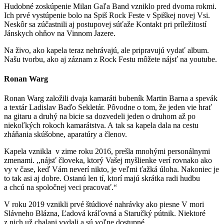
Hudobné zoskúpenie Milan Gaľa Band vzniklo pred dvoma rokmi.
Ich prvé vystúpenie bolo na Spiš Rock Feste v Spiškej novej Vsi.
Neskôr sa zúčastnili aj postupovej súťaže Kontakt pri príležitostí
Jánskych ohňov na Vinnom Jazere.
Na živo, ako kapela teraz nehrávajú, ale pripravujú vydať album.
Našu tvorbu, ako aj záznam z Rock Festu môžete nájsť na youtube.
Ronan Warg
Ronan Warg založili dvaja kamaráti bubeník Martin Barna a spevák
a textár Ladislav Baďo Sekletár. Pôvodne o tom, že jeden vie hrať
na gitaru a druhý na bicie sa dozvedeli jeden o druhom až po
niekoľkých rokoch kamarátstva. A tak sa kapela dala na cestu
zháňania skúšobne, aparatúry a členov.
Kapela vznikla v zime roku 2016, prešla mnohými personálnymi
zmenami. ,,nájsť človeka, ktorý Vašej myšlienke verí rovnako ako
vy v čase, keď Vám neverí nikto, je veľmi ťažká úloha. Nakoniec je
to tak asi aj dobre. Ostanú len tí, ktorí majú skrátka radi hudbu
a chcú na spoločnej veci pracovať.“
V roku 2019 vznikli prvé štúdiové nahrávky ako piesne V mori
Slávneho Blázna, Ľadová kráľovná a Staručký pútnik. Niektoré
z nich už chalani vydali a sú voľne dostupné.