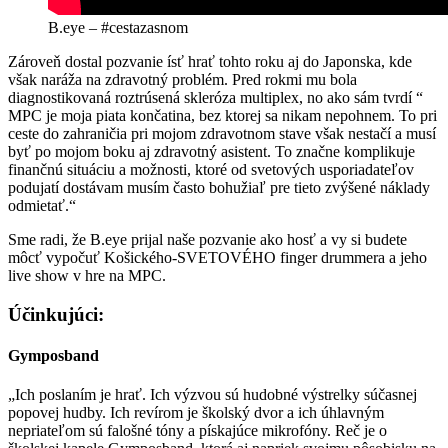
B.eye – #cestazasnom
Zároveň dostal pozvanie ísť hrať tohto roku aj do Japonska, kde
však naráža na zdravotný problém. Pred rokmi mu bola
diagnostikovaná roztrúsená skleróza multiplex, no ako sám tvrdí “
MPC je moja piata končatina, bez ktorej sa nikam nepohnem. To pri
ceste do zahraničia pri mojom zdravotnom stave však nestačí a musí
byť po mojom boku aj zdravotný asistent. To značne komplikuje
finančnú situáciu a možnosti, ktoré od svetových usporiadateľov
podujatí dostávam musím často bohužiaľ pre tieto zvýšené náklady
odmietať.“
Sme radi, že B.eye prijal naše pozvanie ako hosť a vy si budete
môcť vypočuť Košického-SVETOVÉHO finger drummera a jeho
live show v hre na MPC.
Účinkujúci:
Gymposband
„Ich poslaním je hrať. Ich výzvou sú hudobné výstrelky súčasnej
popovej hudby. Ich revírom je školský dvor a ich úhlavným
nepriateľom sú falošné tóny a pískajúce mikrofóny. Reč je o