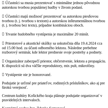
 Účastníci sa musia prezentovať s minimálne jednou pôvodnou
autorskou tvorbou populárnej hudby v živom podaní.
 Účastníci majú možnosť prezentovať sa autorskou piesňovou
tvorbou (t. j. tvorbou s textom) a autorskou inštrumentálnou tvorbou
(t. j. tvorbou bez textu), prípadne kombináciou oboch.
 Trvanie hudobného vystúpenia je maximálne 20 minút.
 Priestorové a akustické skúšky sa uskutočnia dňa 19.4.2024 cca
od 15.00 hod. za účasti odborného lektora. Následne prebehne
rozborový seminár, kde lektor prednesie svoje postrehy a podnety.
 Organizátor zabezpečí priestor, občerstvenie, lektora a propagáciu.
K dispozícii sú dva väčšie reproduktory, mix pult, mikrofóny.
 Vystúpenie nie je honorované.
Podujatie je určené pre priateľov, rodinných príslušníkov, ako aj pre
širokú verejnosť.
Centrum kultúry Košického kraja plánuje podujatie organizovať v
pravidelných intervaloch.