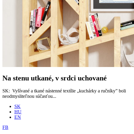
Na stenu utkané, v srdci uchované
SK: Vyšívané a tkané nástenné textílie „kuchárky a ručníky” boli
neodmysliteľnou súčasťou...
SK
HU
EN
FB