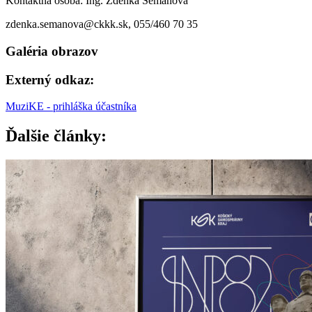
Kontaktná osoba: Ing. Zdenka Semanová
zdenka.semanova@ckkk.sk, 055/460 70 35
Galéria obrazov
Externý odkaz:
MuziKE - prihláška účastníka
Ďalšie články: