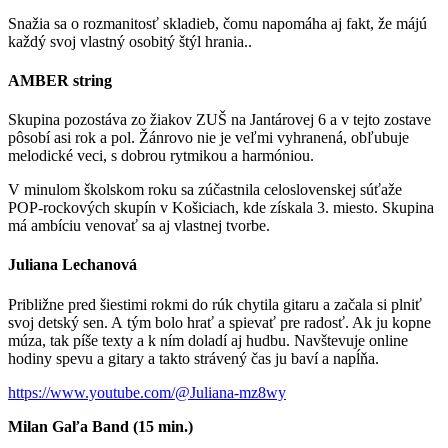
Snažia sa o rozmanitosť skladieb, čomu napomáha aj fakt, že májú
každý svoj vlastný osobitý štýl hrania..
AMBER string
Skupina pozostáva zo žiakov ZUŠ na Jantárovej 6 a v tejto zostave
pôsobí asi rok a pol. Žánrovo nie je veľmi vyhranená, obľubuje
melodické veci, s dobrou rytmikou a harmóniou.
V minulom školskom roku sa zúčastnila celoslovenskej súťaže
POP-rockových skupín v Košiciach, kde získala 3. miesto. Skupina
má ambíciu venovať sa aj vlastnej tvorbe.
Juliana Lechanová
Približne pred šiestimi rokmi do rúk chytila gitaru a začala si plniť
svoj detský sen. A tým bolo hrať a spievať pre radosť. Ak ju kopne
múza, tak píše texty a k ním doladí aj hudbu. Navštevuje online
hodiny spevu a gitary a takto strávený čas ju baví a napĺňa.
https://www.youtube.com/@Juliana-mz8wy
Milan Gaľa Band (15 min.)