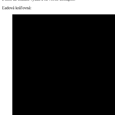
Ľadová kráľovná: