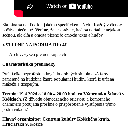
Skupina sa nehlási k nijakému špecifickému štýlu. Každý z členov
počúva niečo iné. Veríme, že je správne, keď sa neriadite nejakou
scénou, ale alfa a omega piesne je emócia textu a hudby.
VSTUPNÉ NA PODUJATIE: 4€
—- Archív: výzva pre účinkujúcich —
Charakteristika prehliadky
Prehliadka neprofesionálnych hudobných skupín a sólistov
zameraná na hudobné žánre populárnej hudby, ktorá je určená
mládeži a dospelým.
Termín
:
19.4.2024 o 18.00 – 20.00 hod. vo Výmenníku Štítová v
Košiciach
. (Z dôvodu obmedzeného priestoru a komorného
charakteru podujatia prosíme o prispôsobenie vystúpenia týmto
podmienkam.)
Hlavný organizátor: Centrum kultúry Košického kraja,
Hrnčiarska 9, Košice