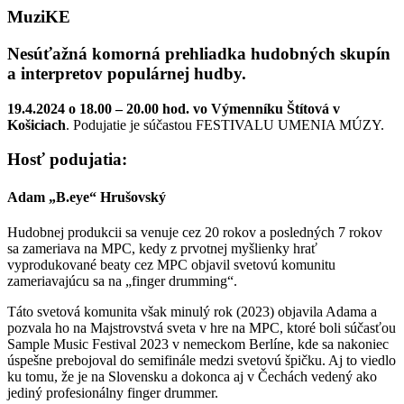
MuziKE
Nesúťažná komorná prehliadka hudobných skupín
a interpretov populárnej hudby
.
19.4.2024 o 18.00 – 20.00 hod. vo Výmenníku Štítová v
Košiciach
. Podujatie je súčastou FESTIVALU UMENIA MÚZY.
Hosť podujatia:
Adam „B.eye“ Hrušovský
Hudobnej produkcii sa venuje cez 20 rokov a posledných 7 rokov
sa zameriava na MPC, kedy z prvotnej myšlienky hrať
vyprodukované beaty cez MPC objavil svetovú komunitu
zameriavajúcu sa na „finger drumming“.
Táto svetová komunita však minulý rok (2023) objavila Adama a
pozvala ho na Majstrovstvá sveta v hre na MPC, ktoré boli súčasťou
Sample Music Festival 2023 v nemeckom Berlíne, kde sa nakoniec
úspešne prebojoval do semifinále medzi svetovú špičku. Aj to viedlo
ku tomu, že je na Slovensku a dokonca aj v Čechách vedený ako
jediný profesionálny finger drummer.