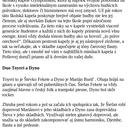
školskej kapele Gymposband, ktorá aj napriek svojmu pôsobisku na
škole s vysoko intelektuálnym zameraním na výchovu budúcich
právnikov, doktorov či biznismenov má svoj zmysel. Už pár rokov
táto školská kapela poskytuje hrejivé objatie hudby nie len jej
členom, ale aj stovkám žiakov na tejto škole popri náročnom
procese vzdelávania. Za tieto roky sa v kapele vystriedali viaceré
generácie študentov a každá z nich do kapely priniesla novú vlnu
energie, ktorá vždy dodala tónom hudby ako sa hovorí: „to práve
orechové“. Dôkazom pestrosti kapely je aj jej nástrojové zloženie, a
tak sa neľakajte, ak v skladbe započujete aj tóny čarovnej flauty.
Tieto tóny, ale i mnohé iné vám v najbližších minútach kapela z
Poštovej doručí priamo až k dverám do vašej duše.
Duo Toyeri a Dyno
Toyeri to je Števko Fekete a Dyno je Marián Burič . Obaja hrájú na
gitaru a spievajú už od pubertálnych čias. Štefan Fekete sa vždy
zaujímal hlavne o český folk a trampské piesne, Dyno bol skôr
rocker.
Zhruba pred rokom a pol sa začala ich spolupráca tak, že Štefan robí
doprovod Mariánovi v jeho skladbách a Dyno zasa doprevádza
Števa v jeho skladbách. Využívajú nielen gitarový doprovod, ale
snažia sa do skladieb zakomponovať aj ústnu harmoniku, Djembe,
flautu a iné perkusie.