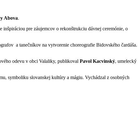
ky Abova
.
je inšpiráciou pre záujemcov o rekonštrukciu dávnej ceremónie, o
rafov a tanečníkov na vytvorenie choreografie Bidovského čardáša.
ového odevu v obci Valaliky, publikoval
Pavol Kacvinský
, umelecký
rmu, symboliku slovanskej kultúry a mágiu. Vychádzal z osobných