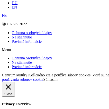
HU
EN
FB
ⓒ CKKK 2022
Ochrana osobných údajov
Na stiahnutie
Povinné informácie
Menu
Ochrana osobných údajov
Na stiahnutie
Povinné informácie
Centrum kultúry Košického kraja používa súbory cookies, ktoré sú n
používania súborov cookie
Súhlasím
Close
Privacy Overview