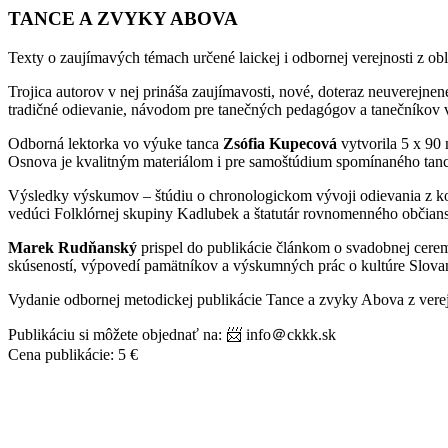
TANCE A ZVYKY ABOVA
Texty o zaujímavých témach určené laickej i odbornej verejnosti z ob
Trojica autorov v nej prináša zaujímavosti, nové, doteraz neuverejne
tradičné odievanie, návodom pre tanečných pedagógov a tanečníkov 
Odborná lektorka vo výuke tanca
Zsófia Kupecová
vytvorila 5 x 90
Osnova je kvalitným materiálom i pre samoštúdium spomínaného tanc
Výsledky výskumov – štúdiu o chronologickom vývoji odievania z kon
vedúci Folklórnej skupiny Kadlubek a štatutár rovnomenného občian
Marek Rudňanský
prispel do publikácie článkom o svadobnej cere
skúseností, výpovedí pamätníkov a výskumných prác o kultúre Slov
Vydanie odbornej metodickej publikácie Tance a zvyky Abova z ver
Publikáciu si môžete objednať na: 📨 info＠ckkk.sk
Cena publikácie: 5 €