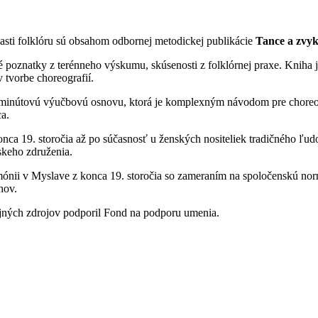
lasti folklóru sú obsahom odbornej metodickej publikácie
Tance a zvy
né poznatky z terénneho výskumu, skúsenosti z folklórnej praxe. Kniha 
v tvorbe choreografií.
 minútovú výučbovú osnovu, ktorá je komplexným návodom pre choreog
a.
ca 19. storočia až po súčasnosť u ženských nositeliek tradičného ľud
skeho združenia.
mónii v Myslave z konca 19. storočia so zameraním na spoločenskú no
anov.
ejných zdrojov podporil Fond na podporu umenia.