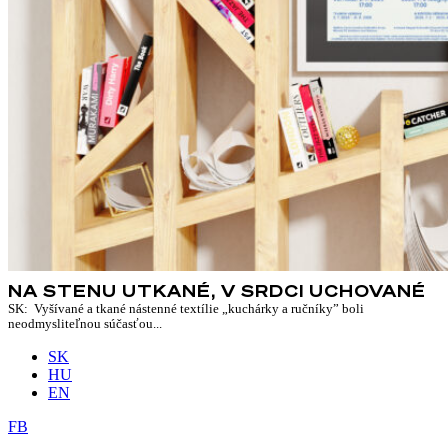
NA STENU UTKANÉ, V SRDCI UCHOVANÉ
SK: Vyšívané a tkané nástenné textílie „kuchárky a ručníky” boli
neodmysliteľnou súčasťou...
SK
HU
EN
FB