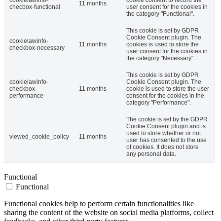
11 months
checbox-functional
user consent for the cookies in
the category "Functional".
This cookie is set by GDPR
Cookie Consent plugin. The
cookielawinfo-
11 months
cookies is used to store the
checkbox-necessary
user consent for the cookies in
the category "Necessary".
This cookie is set by GDPR
cookielawinfo-
Cookie Consent plugin. The
checkbox-
11 months
cookie is used to store the user
performance
consent for the cookies in the
category "Performance".
The cookie is set by the GDPR
Cookie Consent plugin and is
used to store whether or not
viewed_cookie_policy
11 months
user has consented to the use
of cookies. It does not store
any personal data.
Functional
Functional
Functional cookies help to perform certain functionalities like
sharing the content of the website on social media platforms, collect