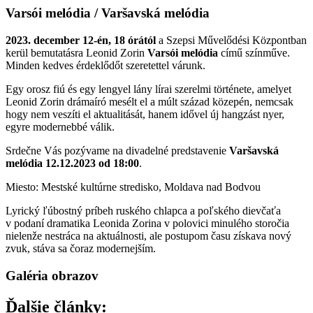
Varsói melódia / Varšavská melódia
2023. december 12-én, 18 órától
a Szepsi Művelődési Központban
kerül bemutatásra Leonid Zorin
Varsói melódia
című színműve.
Minden kedves érdeklődőt szeretettel várunk.
Egy orosz fiú és egy lengyel lány lírai szerelmi története, amelyet
Leonid Zorin drámaíró mesélt el a múlt század közepén, nemcsak
hogy nem veszíti el aktualitását, hanem idővel új hangzást nyer,
egyre modernebbé válik.
Srdečne Vás pozývame na divadelné predstavenie
Varšavská
melódia
12.12.2023 od 18:00
.
Miesto: Mestské kultúrne stredisko, Moldava nad Bodvou
Lyrický ľúbostný príbeh ruského chlapca a poľského dievčaťa
v podaní dramatika Leonida Zorina v polovici minulého storočia
nielenže nestráca na aktuálnosti, ale postupom času získava nový
zvuk, stáva sa čoraz modernejším.
Galéria obrazov
Ďalšie články: