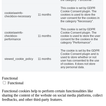
the category "Functional".
This cookie is set by GDPR
Cookie Consent plugin. The
cookielawinfo-
11 months
cookies is used to store the
checkbox-necessary
user consent for the cookies in
the category "Necessary".
This cookie is set by GDPR
cookielawinfo-
Cookie Consent plugin. The
checkbox-
11 months
cookie is used to store the user
performance
consent for the cookies in the
category "Performance".
The cookie is set by the GDPR
Cookie Consent plugin and is
used to store whether or not
viewed_cookie_policy
11 months
user has consented to the use
of cookies. It does not store
any personal data.
Functional
Functional
Functional cookies help to perform certain functionalities like
sharing the content of the website on social media platforms, collect
feedbacks, and other third-party features.