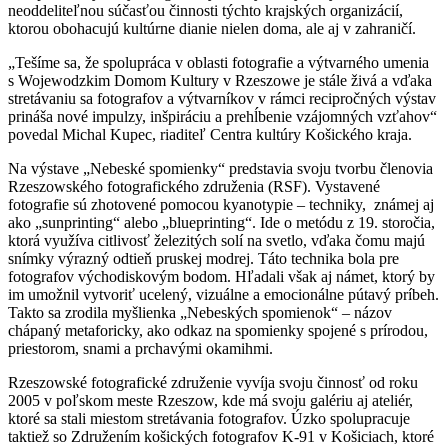
neoddeliteľnou súčasťou činnosti týchto krajských organizácií,
ktorou obohacujú kultúrne dianie nielen doma, ale aj v zahraničí.
„Tešíme sa, že spolupráca v oblasti fotografie a výtvarného umenia
s Wojewodzkim Domom Kultury v Rzeszowe je stále živá a vďaka
stretávaniu sa fotografov a výtvarníkov v rámci recipročných výstav
prináša nové impulzy, inšpiráciu a prehĺbenie vzájomných vzťahov“
povedal Michal Kupec, riaditeľ Centra kultúry Košického kraja.
Na výstave „Nebeské spomienky“ predstavia svoju tvorbu členovia
Rzeszowského fotografického združenia (RSF). Vystavené
fotografie sú zhotovené pomocou kyanotypie – techniky, známej aj
ako „sunprinting“ alebo „blueprinting“. Ide o metódu z 19. storočia,
ktorá využíva citlivosť železitých solí na svetlo, vďaka čomu majú
snímky výrazný odtieň pruskej modrej. Táto technika bola pre
fotografov východiskovým bodom. Hľadali však aj námet, ktorý by
im umožnil vytvoriť ucelený, vizuálne a emocionálne pútavý príbeh.
Takto sa zrodila myšlienka „Nebeských spomienok“ – názov
chápaný metaforicky, ako odkaz na spomienky spojené s prírodou,
priestorom, snami a prchavými okamihmi.
Rzeszowské fotografické združenie vyvíja svoju činnosť od roku
2005 v poľskom meste Rzeszow, kde má svoju galériu aj ateliér,
ktoré sa stali miestom stretávania fotografov. Úzko spolupracuje
taktiež so Združením košických fotografov K-91 v Košiciach, ktoré